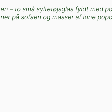
en – to små syltetøjsglas fyldt med p
 dyner på sofaen og masser af lune popc