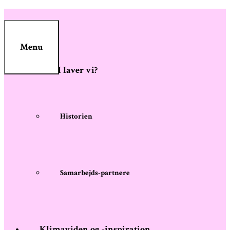
Skip
to
content
Menu
Hvad laver vi?
Historien
Samarbejds-partnere
Klimaviden og -inspiration