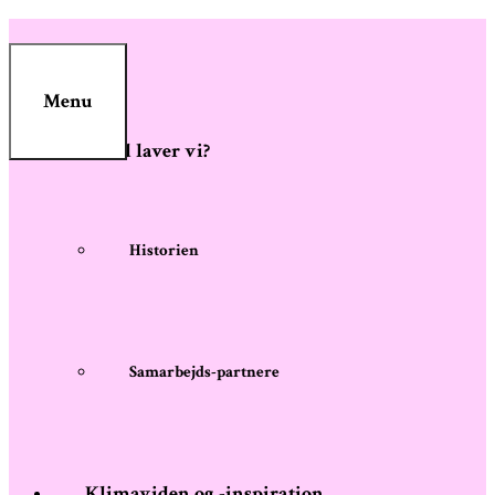
Skip
to
content
Menu
Hvad laver vi?
Historien
Samarbejds-partnere
Klimaviden og -inspiration