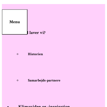
Skip
to
content
Menu
Hvad laver vi?
Historien
Samarbejds-partnere
Klimaviden og -inspiration