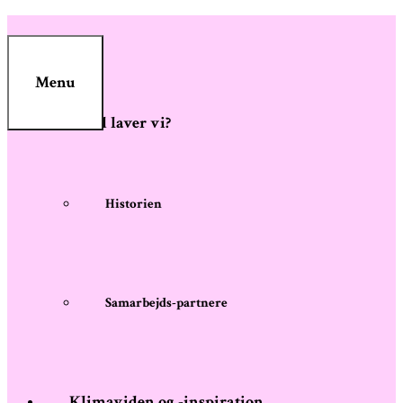
Skip
to
content
Menu
Hvad laver vi?
Historien
Samarbejds-partnere
Klimaviden og -inspiration