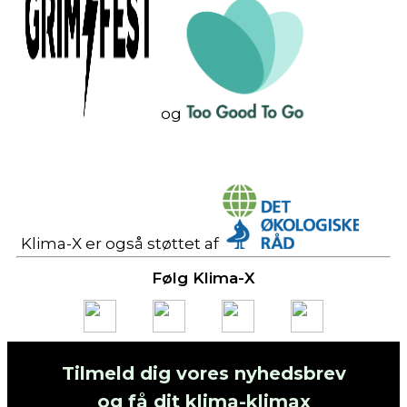
og
Klima-X er også støttet af
Følg Klima-X
Tilmeld dig vores nyhedsbrev
og få dit klima-klimax