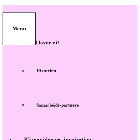
Skip
to
content
Menu
Hvad laver vi?
Historien
Samarbejds-partnere
Klimaviden og -inspiration